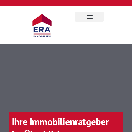
Für Eigentümer
Über uns
Ihre Immobilienratgeber