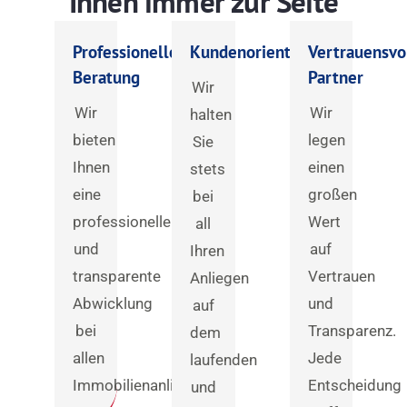
Ihnen immer zur Seite
Professionelle
Kundenorientiert
Vertrauensvo
Beratung
Partner
Wir
Wir
Wir
halten
bieten
legen
Sie
Ihnen
einen
stets
eine
großen
bei
professionelle
Wert
all
und
auf
Ihren
transparente
Vertrauen
Anliegen
Abwicklung
und
auf
bei
Transparenz.
dem
allen
Jede
laufenden
Immobilienanliegen.
Entscheidung
und