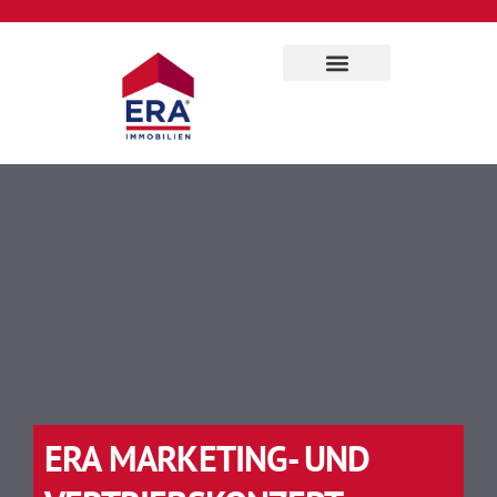
Für Eigentümer
Über uns
ERA MARKETING- UND