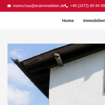
monschau@eraimmobilien.de
+49 (2472) 60 84 9
Home
Immobilie