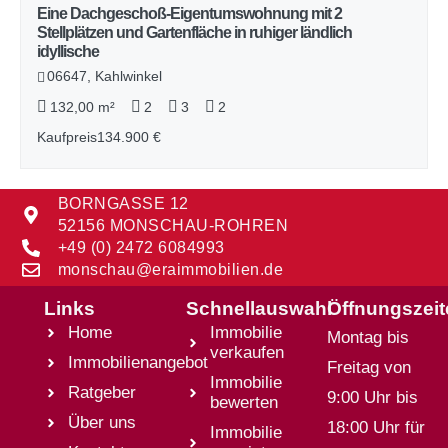
Eine Dachgeschoß-Eigentumswohnung mit 2
Stellplätzen und Gartenfläche in ruhiger ländlich
idyllische
06647, Kahlwinkel
132,00 m²
2
3
2
Kaufpreis
134.900 €
BORNGASSE 12
52156 MONSCHAU-ROHREN
+49 (0) 2472 6084993
monschau@eraimmobilien.de
Links
Schnellauswahl
Öffnungszei
Home
Immobilie
Montag bis
verkaufen
Immobilienangebot
Freitag von
Immobilie
Ratgeber
9:00 Uhr bis
bewerten
Über uns
18:00 Uhr für
Immobilie