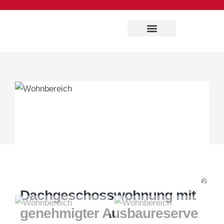
Für Eigentümer
Über uns
Großzügige
Dachgeschosswohnung mit
genehmigter Ausbaureserve