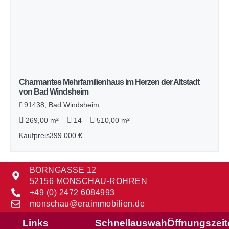
Charmantes Mehrfamilienhaus im Herzen der Altstadt
von Bad Windsheim
91438, Bad Windsheim
269,00 m²
14
510,00 m²
Kaufpreis
399.000 €
BORNGASSE 12
52156 MONSCHAU-ROHREN
+49 (0) 2472 6084993
monschau@eraimmobilien.de
Links
Schnellauswahl
Öffnungszei