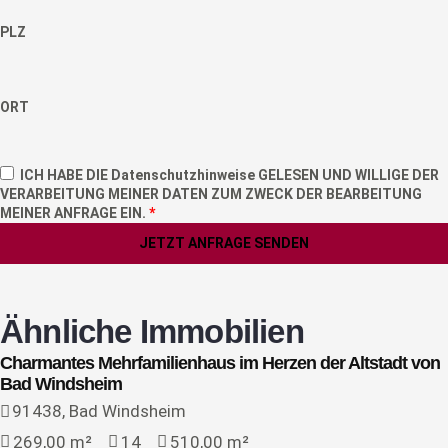
PLZ
ORT
ICH HABE DIE
Datenschutzhinweise
GELESEN UND WILLIGE DER
VERARBEITUNG MEINER DATEN ZUM ZWECK DER BEARBEITUNG
MEINER ANFRAGE EIN.
*
JETZT ANFRAGE SENDEN
Ähnliche Immobilien
Charmantes Mehrfamilienhaus im Herzen der Altstadt von
Bad Windsheim
Verfügbar
Kauf
91438, Bad Windsheim
269,00 m²
14
510,00 m²