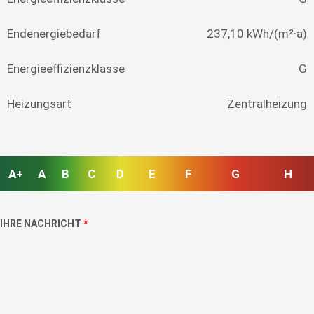
Endenergiebedarf
237,10 kWh/(m²·a)
Energieeffizienzklasse
G
Heizungsart
Zentralheizung
A+
A
B
C
D
E
F
G
H
IHRE NACHRICHT
*