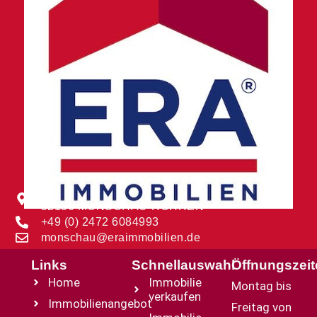
BORNGASSE 12
52156 MONSCHAU-ROHREN
+49 (0) 2472 6084993
monschau@eraimmobilien.de
Links
Schnellauswahl
Öffnungszei
Home
Immobilie
Montag bis
verkaufen
Immobilienangebot
Freitag von