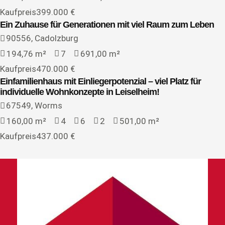
Kaufpreis
399.000 €
Ein Zuhause für Generationen mit viel Raum zum Leben
Verfügbar
Kauf
90556, Cadolzburg
194,76 m²
7
691,00 m²
Kaufpreis
470.000 €
Einfamilienhaus mit Einliegerpotenzial – viel Platz für
individuelle Wohnkonzepte in Leiselheim!
Verfügbar
Kauf
67549, Worms
160,00 m²
4
6
2
501,00 m²
Kaufpreis
437.000 €