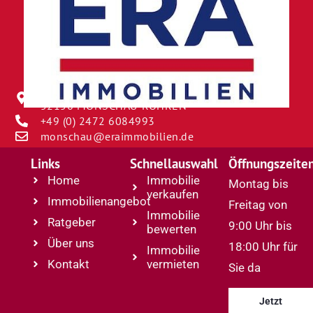
BORNGASSE 12
52156 MONSCHAU-ROHREN
+49 (0) 2472 6084993
monschau@eraimmobilien.de
Links
Schnellauswahl
Öffnungszeite
Home
Immobilie
Montag bis
verkaufen
Immobilienangebot
Freitag von
Immobilie
Ratgeber
9:00 Uhr bis
bewerten
Über uns
18:00 Uhr für
Immobilie
Kontakt
vermieten
Sie da
Jetzt